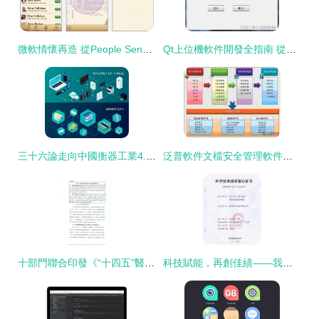
微軟情懷再造 從People Sense看WP系統的社交基因
Qt上位機軟件開發全指南 從入門到CSDN實踐分享
三十六論走向中國衡器工業4.0版 應用軟件開發的核心突破
泛普軟件文檔安全管理軟件在此中的應用開發展望
十部門聯合印發《“十四五”醫療裝備產業發展規劃》 加快應用軟件開發助力醫療裝備現代化
科技賦能，再創佳績——我公司成功獲得應用軟件開發領域科學技術成果鑒定證書