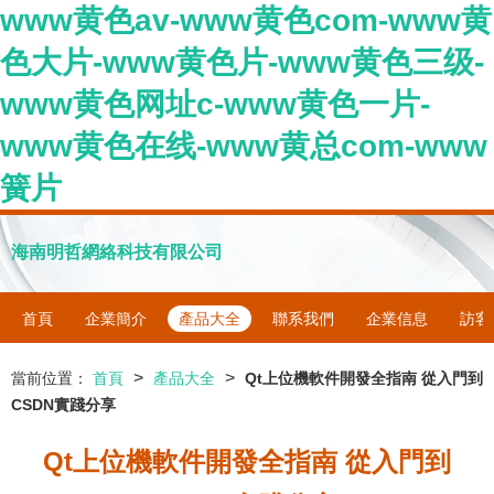
www黄色av-www黄色com-www黄
色大片-www黄色片-www黄色三级-
www黄色网址c-www黄色一片-
www黄色在线-www黄总com-www
簧片
海南明哲網絡科技有限公司
首頁
企業簡介
產品大全
聯系我們
企業信息
訪客
>
>
當前位置：
首頁
產品大全
Qt上位機軟件開發全指南 從入門到
CSDN實踐分享
Qt上位機軟件開發全指南 從入門到