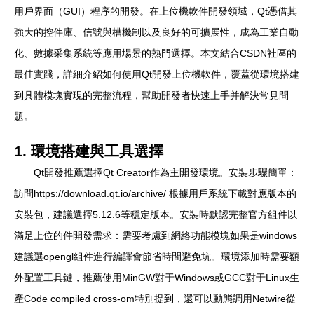
用戶界面（GUI）程序的開發。在上位機軟件開發領域，Qt憑借其
強大的控件庫、信號與槽機制以及良好的可擴展性，成為工業自動
化、數據采集系統等應用場景的熱門選擇。本文結合CSDN社區的
最佳實踐，詳細介紹如何使用Qt開發上位機軟件，覆蓋從環境搭建
到具體模塊實現的完整流程，幫助開發者快速上手并解決常見問
題。
1. 環境搭建與工具選擇
Qt開發推薦選擇Qt Creator作為主開發環境。安裝步驟簡單：
訪問https://download.qt.io/archive/ 根據用戶系統下載對應版本的
安裝包，建議選擇5.12.6等穩定版本。安裝時默認完整官方組件以
滿足上位的件開發需求：需要考慮到網絡功能模塊如果是windows
建議選opengl組件進行編譯會節省時間避免坑。環境添加時需要額
外配置工具鏈，推薦使用MinGW對于Windows或GCC對于Linux生
產Code compiled cross-om特別提到，還可以動態調用Netwire從