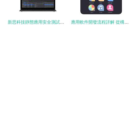
新思科技靜態應用安全測試助力Cryptsoft公司 在CI/CD高速開發中實現軟件安全與質量雙提升
應用軟件開發流程詳解 從構想到上線